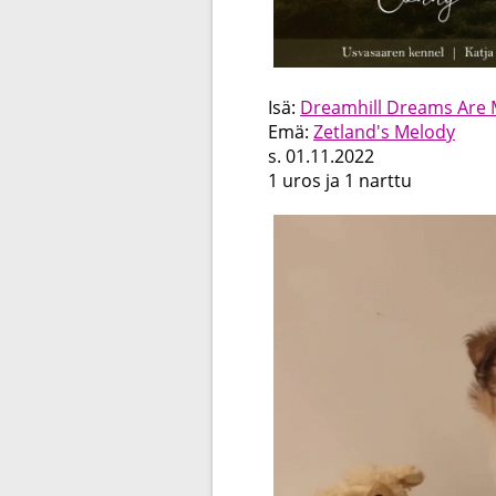
Isä:
Dreamhill Dreams Are 
Emä:
Zetland's Melody
s. 01.11.2022
1 uros ja 1 narttu