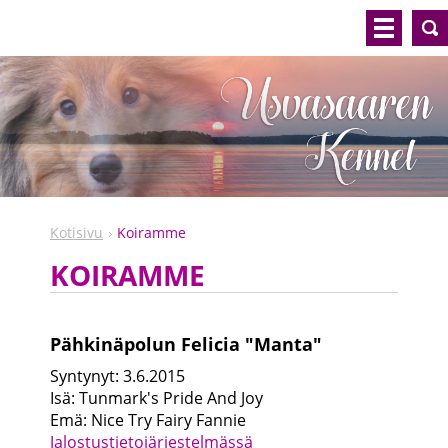
Kotisivu
Koiramme
KOIRAMME
Pähkinäpolun Felicia "Manta"
Syntynyt: 3.6.2015
Isä: Tunmark's Pride And Joy
Emä: Nice Try Fairy Fannie
J
alostustietojärjestelmässä