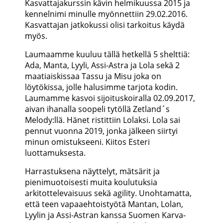
Kasvattajakurssin kävin helmikuussa 2015 ja
kennelnimi minulle myönnettiin 29.02.2016.
Kasvattajan jatkokussi olisi tarkoitus käydä
myös.
Laumaamme kuuluu tällä hetkellä 5 shelttiä:
Ada, Manta, Lyyli, Assi-Astra ja Lola sekä 2
maatiaiskissaa Tassu ja Misu joka on
löytökissa, jolle halusimme tarjota kodin.
Laumamme kasvoi sijoituskoiralla 02.09.2017,
aivan ihanalla soopeli tytöllä Zetland´s
Melody:llä. Hänet ristittiin Lolaksi. Lola sai
pennut vuonna 2019, jonka jälkeen siirtyi
minun omistukseeni. Kiitos Esteri
luottamuksesta.
Harrastuksena näyttelyt, mätsärit ja
pienimuotoisesti muita koulutuksia
arkitottelevaisuus sekä agility. Unohtamatta,
että teen vapaaehtoistyötä Mantan, Lolan,
Lyylin ja Assi-Astran kanssa Suomen Karva-