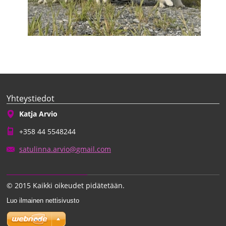
Yhteystiedot
Katja Arvio
+358 44 5548244
satulinn
a.arvio@
gmail.co
m
© 2015 Kaikki oikeudet pidätetään.
Luo ilmainen nettisivusto