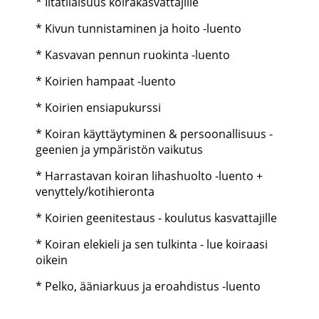
* Iltatilaisuus koirakasvattajille
* Kivun tunnistaminen ja hoito -luento
* Kasvavan pennun ruokinta -luento
* Koirien hampaat -luento
* Koirien ensiapukurssi
* Koiran käyttäytyminen & persoonallisuus -
geenien ja ympäristön vaikutus
* Harrastavan koiran lihashuolto -luento +
venyttely/kotihieronta
* Koirien geenitestaus - koulutus kasvattajille
* Koiran elekieli ja sen tulkinta - lue koiraasi
oikein
* Pelko, ääniarkuus ja eroahdistus -luento