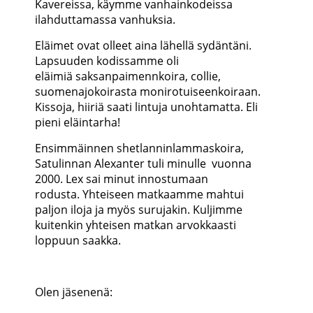
Kavereissa, käymme vanhainkodeissa
ilahduttamassa vanhuksia.
Eläimet ovat olleet aina lähellä sydäntäni.
Lapsuuden kodissamme oli
eläimiä saksanpaimennkoira, collie,
suomenajokoirasta monirotuiseenkoiraan.
Kissoja, hiiriä saati lintuja unohtamatta. Eli
pieni eläintarha!
Ensimmäinnen shetlanninlammaskoira,
Satulinnan Alexanter tuli minulle vuonna
2000. Lex sai minut innostumaan
rodusta. Yhteiseen matkaamme mahtui
paljon iloja ja myös surujakin. Kuljimme
kuitenkin yhteisen matkan arvokkaasti
loppuun saakka.
Olen jäsenenä: