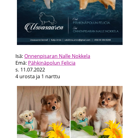
Isä:
Onnenpisaran Nalle Nokkela
Emä:
Pähkinäpolun Felicia
s. 11.07.2022
4 urosta ja 1 narttu