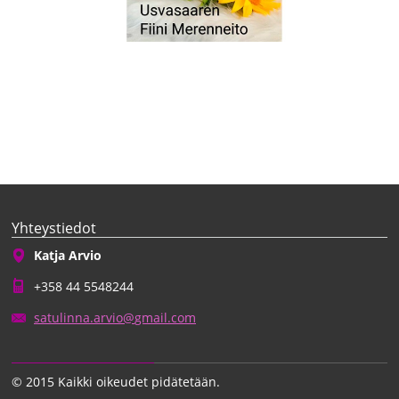
Yhteystiedot
Katja Arvio
+358 44 5548244
satulinn
a.arvio@
gmail.co
m
© 2015 Kaikki oikeudet pidätetään.