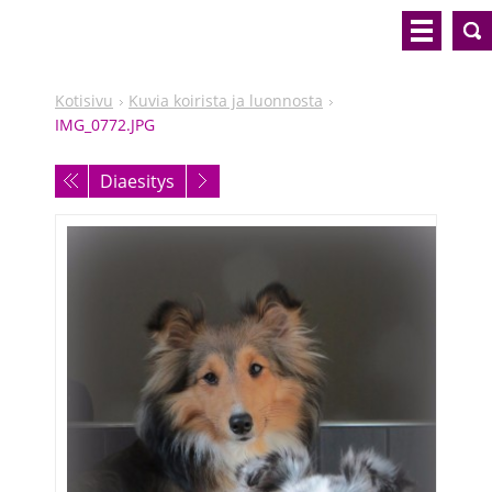
Kotisivu
Kuvia koirista ja luonnosta
IMG_0772.JPG
Diaesitys